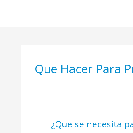
Ir
al
contenido
Que Hacer Para P
¿Que se necesita p
¿Que
se