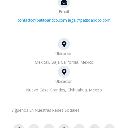
Email
contacto@patitoandco.com
legal@patitoandco.com
Ubicación
Mexicali, Baja California, Mexico
Ubicación
Nuevo Casa Grandes, Chihuahua, Mexico
Síguenos En Nuestras Redes Sociales
F
I
W
B
S
P
T
L
Y
a
n
h
e
n
i
w
i
o